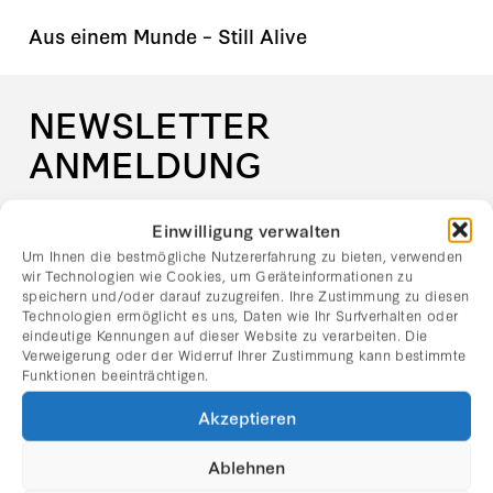
Aus einem Munde – Still Alive
NEWSLETTER
ANMELDUNG
Erhalten Sie Einladungen zu Vernissagen,
Einwilligung verwalten
aktuelle Ausstellungshinweise und
Um Ihnen die bestmögliche Nutzererfahrung zu bieten, verwenden
Neuigkeiten aus der Galerie Rhomberg direkt
wir Technologien wie Cookies, um Geräteinformationen zu
speichern und/oder darauf zuzugreifen. Ihre Zustimmung zu diesen
per E-Mail.
Technologien ermöglicht es uns, Daten wie Ihr Surfverhalten oder
eindeutige Kennungen auf dieser Website zu verarbeiten. Die
Vorname
Verweigerung oder der Widerruf Ihrer Zustimmung kann bestimmte
Funktionen beeinträchtigen.
Akzeptieren
Nachname
Ablehnen