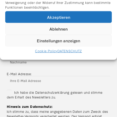
Verweigerung oder der Widerruf Ihrer Zustimmung kann bestimmte
Erhalten Sie Einladungen zu Vernissagen,
Funktionen beeinträchtigen.
aktuelle Ausstellungshinweise und
Akzeptieren
Neuigkeiten aus der Galerie Rhomberg direkt
per E-Mail.
Ablehnen
Vorname
Einstellungen anzeigen
Cookie Policy
DATENSCHUTZ
Nachname
E-Mail Adresse:
Ich habe die Datenschutzerklärung gelesen und stimme
dem Erhalt des Newsletters zu.
Hinweis zum Datenschutz:
Ich stimme zu, dass meine angegebenen Daten zum Zweck des
Newsletter-Versands verarbeitet werden. Der Versand erfolgt