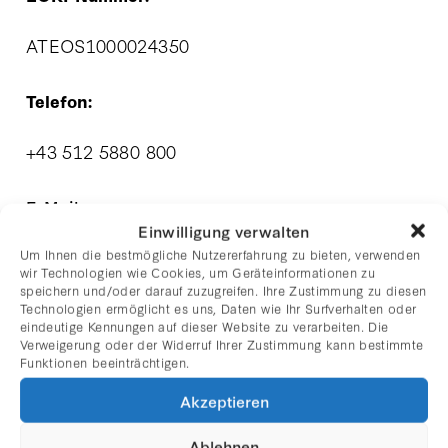
ATEOS1000024350
Telefon:
+43 512 5880 800
E-Mail:
Einwilligung verwalten
rhomberg@galerie-rhomberg.at
Um Ihnen die bestmögliche Nutzererfahrung zu bieten, verwenden
wir Technologien wie Cookies, um Geräteinformationen zu
speichern und/oder darauf zuzugreifen. Ihre Zustimmung zu diesen
Technologien ermöglicht es uns, Daten wie Ihr Surfverhalten oder
Web:
eindeutige Kennungen auf dieser Website zu verarbeiten. Die
Verweigerung oder der Widerruf Ihrer Zustimmung kann bestimmte
www.galerie-rhomberg.at
Funktionen beeinträchtigen.
Akzeptieren
Aufsichtsbehörde:
Ablehnen