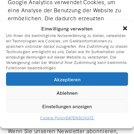
Google Analytics verwendet Cookies, um
eine Analyse der Benutzung der Website zu
ermöglichen. Die dadurch erzeugten
Informationen werden in der Regel an einen
Einwilligung verwalten
Server von Google in den USA übertragen
Um Ihnen die bestmögliche Nutzererfahrung zu bieten, verwenden
wir Technologien wie Cookies, um Geräteinformationen zu
und dort gespeichert.
speichern und/oder darauf zuzugreifen. Ihre Zustimmung zu diesen
Wir nutzen IP-Anonymisierung, wodurch Ihre
Technologien ermöglicht es uns, Daten wie Ihr Surfverhalten oder
eindeutige Kennungen auf dieser Website zu verarbeiten. Die
IP-Adresse innerhalb der EU gekürzt wird.
Verweigerung oder der Widerruf Ihrer Zustimmung kann bestimmte
Sie können die Erfassung Ihrer Daten durch
Funktionen beeinträchtigen.
Google Analytics verhindern, indem Sie das
Akzeptieren
Browser-Plugin unter
https://tools.google.com/dlpage/gaoptout
Ablehnen
installieren.
Einstellungen anzeigen
5. Newsletter-Versand über Mailchimp
Cookie Policy
DATENSCHUTZ
Wenn Sie unseren Newsletter abonnieren,