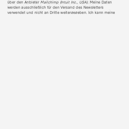
über den Anbieter
Mailchimp (Intuit Inc., USA)
. Meine Daten
werden ausschließlich für den Versand des Newsletters
verwendet und nicht an Dritte weitergegeben. Ich kann meine
Einwilligung jederzeit über den Abmeldelink im Newsletter oder
per E-Mail an
office@galerie-rhomberg.at
widerrufen. Weitere
Informationen findest du in unserer
Datenschutzerklärung
.
© 2026 Galerie Rhomberg
IMPRESSUM
DATENSCHUTZ