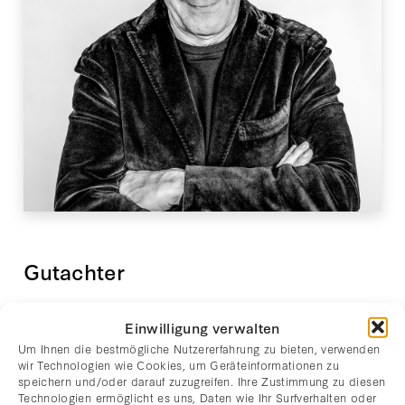
Gutachter
Clemens Rhomberg ist
gerichtlich beeideter
Einwilligung verwalten
für
und zertifizierter Sachverständiger
Um Ihnen die bestmögliche Nutzererfahrung zu bieten, verwenden
wir Technologien wie Cookies, um Geräteinformationen zu
Kunst, mit dem Spezialgebiet ‘Kunst nach
speichern und/oder darauf zuzugreifen. Ihre Zustimmung zu diesen
1945’, und seit vielen Jahren in der Liste des
Technologien ermöglicht es uns, Daten wie Ihr Surfverhalten oder