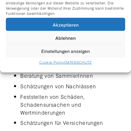
eindeutige Kennungen auf dieser Website zu verarbeiten. Die
Landesgerichtes Innsbruck eingetragen.
Verweigerung oder der Widerruf Ihrer Zustimmung kann bestimmte
Funktionen beeinträchtigen.
Das Aufgabengebiet umfasst:
Akzeptieren
Schätzungen, auch für den
Ablehnen
Privatbereich
Einstellungen anzeigen
Echtheitszertifikate
Cookie Policy
DATENSCHUTZ
Schätzungen von Sammlungen
Beratung von SammlerInnen
Schätzungen von Nachlässen
Feststellen von Schäden,
Schadensursachen und
Wertminderungen
Schätzungen für Versicherungen