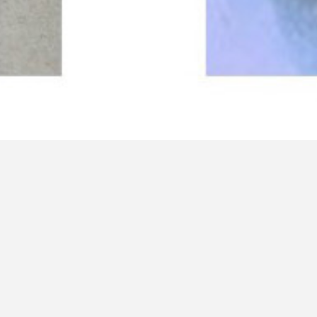
m Hut