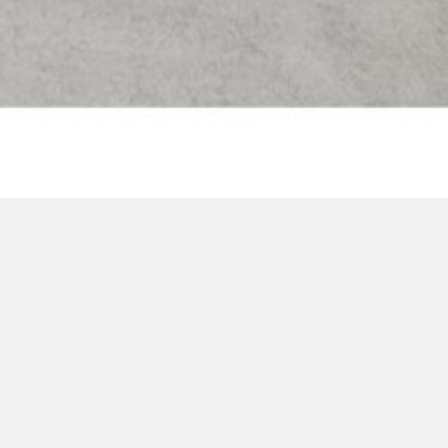
16/07/2020
–
04/09/2020
Zwei unter eine
Galerie Rhomberg / Innsbruck
Clemens Rhomberg