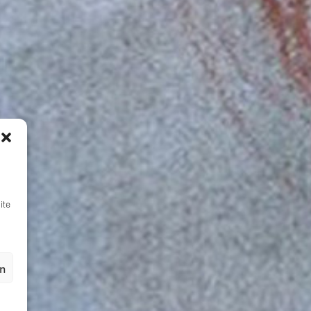
ite
en