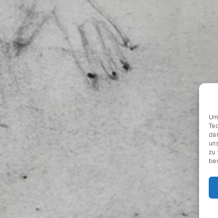
Um
Te
da
uns
zu
be