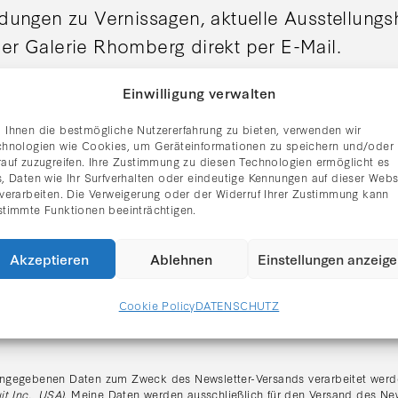
adungen zu Vernissagen, aktuelle Ausstellung
er Galerie Rhomberg direkt per E-Mail.
Einwilligung verwalten
 Ihnen die bestmögliche Nutzererfahrung zu bieten, verwenden wir
chnologien wie Cookies, um Geräteinformationen zu speichern und/oder
rauf zuzugreifen. Ihre Zustimmung zu diesen Technologien ermöglicht es
, Daten wie Ihr Surfverhalten oder eindeutige Kennungen auf dieser Webs
 verarbeiten. Die Verweigerung oder der Widerruf Ihrer Zustimmung kann
stimmte Funktionen beeinträchtigen.
Akzeptieren
Ablehnen
Einstellungen anzeig
Cookie Policy
DATENSCHUTZ
tzerklärung gelesen und stimme dem Erhalt des Newsletters zu.
:
ngegebenen Daten zum Zweck des Newsletter-Versands verarbeitet werde
it Inc., USA)
. Meine Daten werden ausschließlich für den Versand des Ne