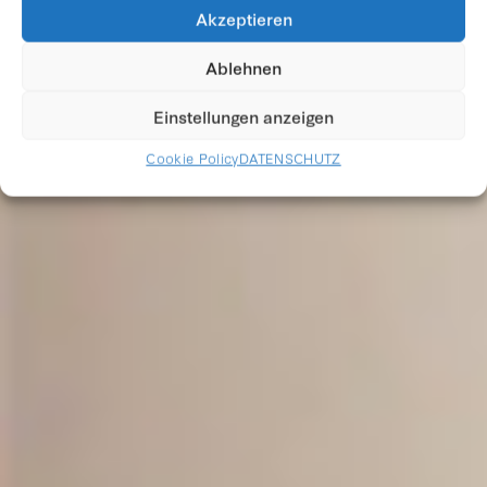
FOTOGRAFIEN UND
Akzeptieren
ZEICHNUNGEN
Ablehnen
Einstellungen anzeigen
Cookie Policy
DATENSCHUTZ