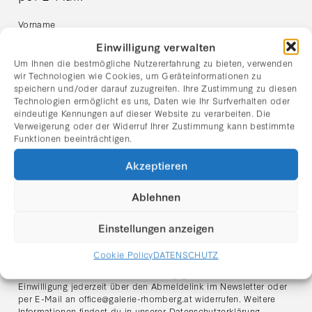
Vorname
Einwilligung verwalten
Um Ihnen die bestmögliche Nutzererfahrung zu bieten, verwenden
Nachname
wir Technologien wie Cookies, um Geräteinformationen zu
speichern und/oder darauf zuzugreifen. Ihre Zustimmung zu diesen
Technologien ermöglicht es uns, Daten wie Ihr Surfverhalten oder
eindeutige Kennungen auf dieser Website zu verarbeiten. Die
E-Mail Adresse:
Verweigerung oder der Widerruf Ihrer Zustimmung kann bestimmte
Funktionen beeinträchtigen.
Akzeptieren
Ich habe die Datenschutzerklärung gelesen und stimme
dem Erhalt des Newsletters zu.
Ablehnen
Hinweis zum Datenschutz:
Ich stimme zu, dass meine angegebenen Daten zum Zweck des
Einstellungen anzeigen
Newsletter-Versands verarbeitet werden. Der Versand erfolgt
über den Anbieter
Mailchimp (Intuit Inc., USA)
. Meine Daten
Cookie Policy
DATENSCHUTZ
werden ausschließlich für den Versand des Newsletters
verwendet und nicht an Dritte weitergegeben. Ich kann meine
Einwilligung jederzeit über den Abmeldelink im Newsletter oder
per E-Mail an
office@galerie-rhomberg.at
widerrufen. Weitere
Informationen findest du in unserer
Datenschutzerklärung
.