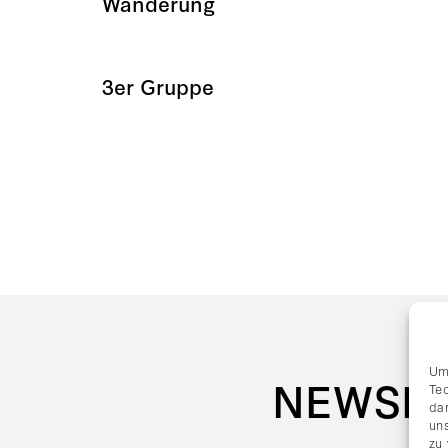
Wanderung
3er Gruppe
Um
NEWSL
Te
da
uns
zu