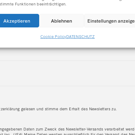
stimmte Funktionen beeinträchtigen.
adungen zu Vernissagen, aktuelle Ausstellung
er Galerie Rhomberg direkt per E-Mail.
Akzeptieren
Ablehnen
Einstellungen anzeig
Cookie Policy
DATENSCHUTZ
tzerklärung gelesen und stimme dem Erhalt des Newsletters zu.
:
ngegebenen Daten zum Zweck des Newsletter-Versands verarbeitet werde
it Inc., USA)
. Meine Daten werden ausschließlich für den Versand des Ne