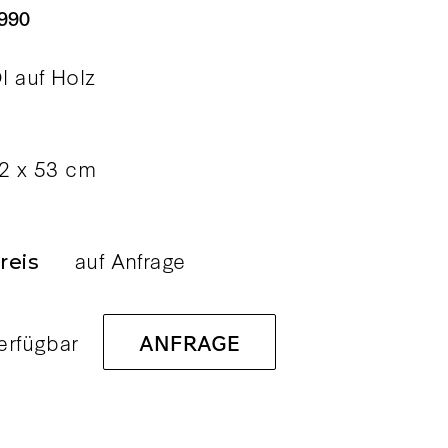
990
l auf Holz
2 x 53 cm
auf Anfrage
reis
erfügbar
ANFRAGE