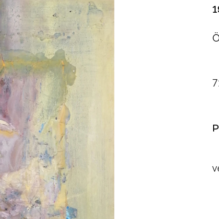
1
Ö
7
P
v