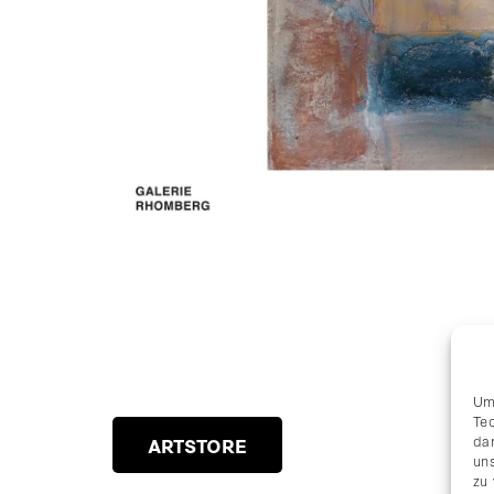
Um
Te
da
ARTSTORE
uns
zu