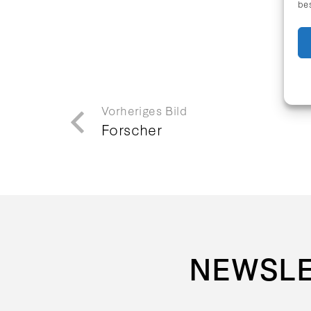
be
Vorheriges Bild
Forscher
NEWSL