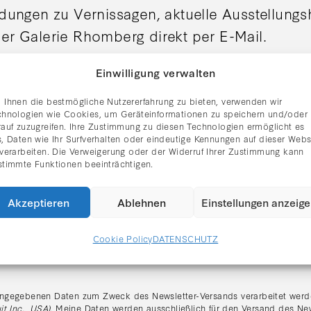
adungen zu Vernissagen, aktuelle Ausstellung
er Galerie Rhomberg direkt per E-Mail.
Einwilligung verwalten
 Ihnen die bestmögliche Nutzererfahrung zu bieten, verwenden wir
chnologien wie Cookies, um Geräteinformationen zu speichern und/oder
rauf zuzugreifen. Ihre Zustimmung zu diesen Technologien ermöglicht es
, Daten wie Ihr Surfverhalten oder eindeutige Kennungen auf dieser Webs
 verarbeiten. Die Verweigerung oder der Widerruf Ihrer Zustimmung kann
stimmte Funktionen beeinträchtigen.
Akzeptieren
Ablehnen
Einstellungen anzeig
Cookie Policy
DATENSCHUTZ
tzerklärung gelesen und stimme dem Erhalt des Newsletters zu.
:
ngegebenen Daten zum Zweck des Newsletter-Versands verarbeitet werde
it Inc., USA)
. Meine Daten werden ausschließlich für den Versand des Ne