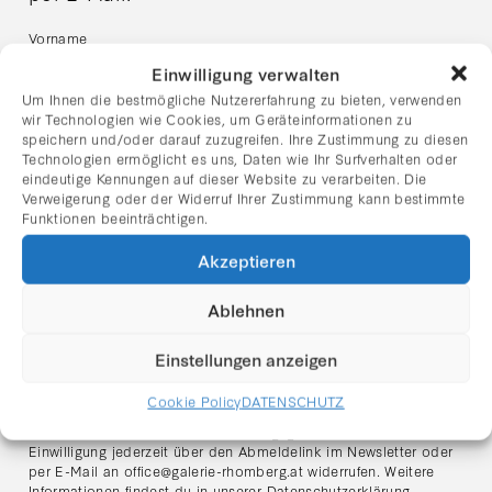
Vorname
Einwilligung verwalten
Um Ihnen die bestmögliche Nutzererfahrung zu bieten, verwenden
Nachname
wir Technologien wie Cookies, um Geräteinformationen zu
speichern und/oder darauf zuzugreifen. Ihre Zustimmung zu diesen
Technologien ermöglicht es uns, Daten wie Ihr Surfverhalten oder
eindeutige Kennungen auf dieser Website zu verarbeiten. Die
E-Mail Adresse:
Verweigerung oder der Widerruf Ihrer Zustimmung kann bestimmte
Funktionen beeinträchtigen.
Akzeptieren
Ich habe die Datenschutzerklärung gelesen und stimme
dem Erhalt des Newsletters zu.
Ablehnen
Hinweis zum Datenschutz:
Ich stimme zu, dass meine angegebenen Daten zum Zweck des
Einstellungen anzeigen
Newsletter-Versands verarbeitet werden. Der Versand erfolgt
über den Anbieter
Mailchimp (Intuit Inc., USA)
. Meine Daten
Cookie Policy
DATENSCHUTZ
werden ausschließlich für den Versand des Newsletters
verwendet und nicht an Dritte weitergegeben. Ich kann meine
Einwilligung jederzeit über den Abmeldelink im Newsletter oder
per E-Mail an
office@galerie-rhomberg.at
widerrufen. Weitere
Informationen findest du in unserer
Datenschutzerklärung
.