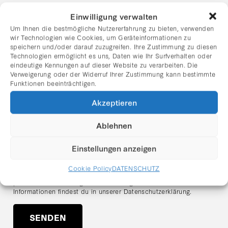
Einwilligung verwalten
Nachname
Um Ihnen die bestmögliche Nutzererfahrung zu bieten, verwenden
wir Technologien wie Cookies, um Geräteinformationen zu
speichern und/oder darauf zuzugreifen. Ihre Zustimmung zu diesen
E-Mail Adresse:
Technologien ermöglicht es uns, Daten wie Ihr Surfverhalten oder
eindeutige Kennungen auf dieser Website zu verarbeiten. Die
Verweigerung oder der Widerruf Ihrer Zustimmung kann bestimmte
Funktionen beeinträchtigen.
Ich habe die Datenschutzerklärung gelesen und stimme
dem Erhalt des Newsletters zu.
Akzeptieren
Hinweis zum Datenschutz:
Ablehnen
Ich stimme zu, dass meine angegebenen Daten zum Zweck des
Newsletter-Versands verarbeitet werden. Der Versand erfolgt
über den Anbieter
Mailchimp (Intuit Inc., USA)
. Meine Daten
Einstellungen anzeigen
werden ausschließlich für den Versand des Newsletters
verwendet und nicht an Dritte weitergegeben. Ich kann meine
Cookie Policy
DATENSCHUTZ
Einwilligung jederzeit über den Abmeldelink im Newsletter oder
per E-Mail an
office@galerie-rhomberg.at
widerrufen. Weitere
Informationen findest du in unserer
Datenschutzerklärung
.