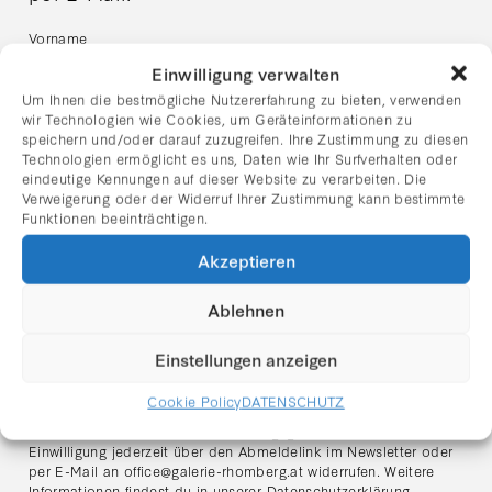
Vorname
Einwilligung verwalten
Um Ihnen die bestmögliche Nutzererfahrung zu bieten, verwenden
Nachname
wir Technologien wie Cookies, um Geräteinformationen zu
speichern und/oder darauf zuzugreifen. Ihre Zustimmung zu diesen
Technologien ermöglicht es uns, Daten wie Ihr Surfverhalten oder
eindeutige Kennungen auf dieser Website zu verarbeiten. Die
E-Mail Adresse:
Verweigerung oder der Widerruf Ihrer Zustimmung kann bestimmte
Funktionen beeinträchtigen.
Akzeptieren
Ich habe die Datenschutzerklärung gelesen und stimme
dem Erhalt des Newsletters zu.
Ablehnen
Hinweis zum Datenschutz:
Ich stimme zu, dass meine angegebenen Daten zum Zweck des
Einstellungen anzeigen
Newsletter-Versands verarbeitet werden. Der Versand erfolgt
über den Anbieter
Mailchimp (Intuit Inc., USA)
. Meine Daten
Cookie Policy
DATENSCHUTZ
werden ausschließlich für den Versand des Newsletters
verwendet und nicht an Dritte weitergegeben. Ich kann meine
Einwilligung jederzeit über den Abmeldelink im Newsletter oder
per E-Mail an
office@galerie-rhomberg.at
widerrufen. Weitere
Informationen findest du in unserer
Datenschutzerklärung
.