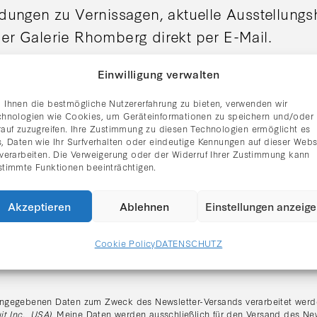
adungen zu Vernissagen, aktuelle Ausstellung
er Galerie Rhomberg direkt per E-Mail.
Einwilligung verwalten
 Ihnen die bestmögliche Nutzererfahrung zu bieten, verwenden wir
chnologien wie Cookies, um Geräteinformationen zu speichern und/oder
rauf zuzugreifen. Ihre Zustimmung zu diesen Technologien ermöglicht es
, Daten wie Ihr Surfverhalten oder eindeutige Kennungen auf dieser Webs
 verarbeiten. Die Verweigerung oder der Widerruf Ihrer Zustimmung kann
stimmte Funktionen beeinträchtigen.
Akzeptieren
Ablehnen
Einstellungen anzeig
Cookie Policy
DATENSCHUTZ
tzerklärung gelesen und stimme dem Erhalt des Newsletters zu.
:
ngegebenen Daten zum Zweck des Newsletter-Versands verarbeitet werde
it Inc., USA)
. Meine Daten werden ausschließlich für den Versand des Ne