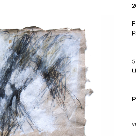
2
F
P
5
U
P
v