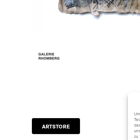
Um
Te
da
ARTSTORE
uns
zu