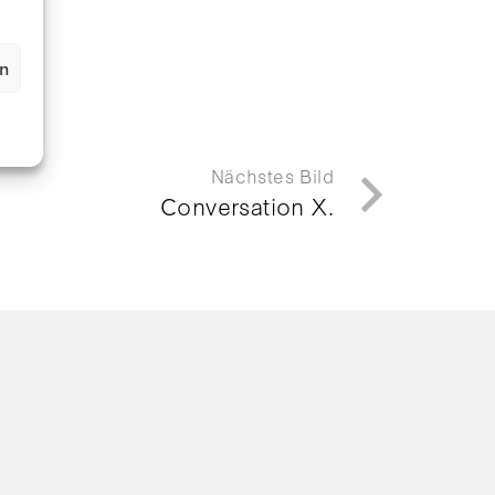
en
Nächstes Bild
Conversation X.