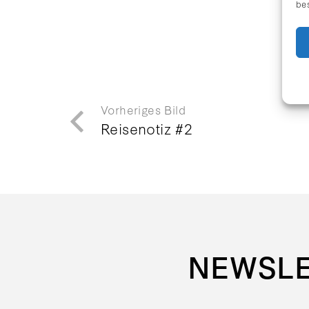
be
Vorheriges Bild
Reisenotiz #2
NEWSL