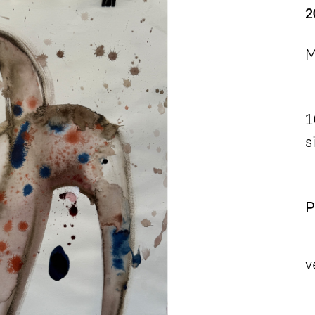
2
M
1
s
P
v