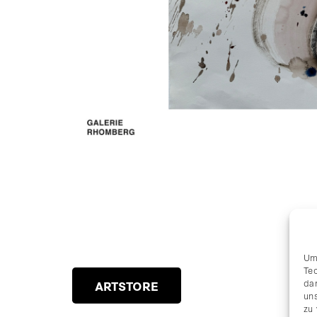
Um
Te
da
ARTSTORE
uns
zu