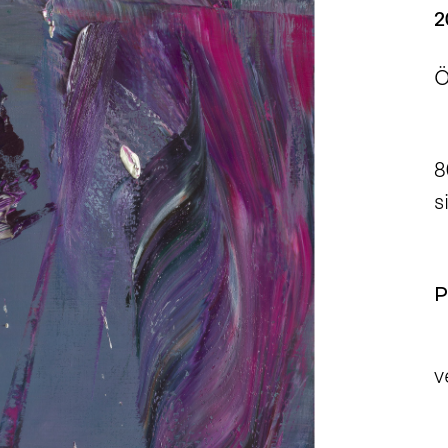
2
Ö
8
s
P
v