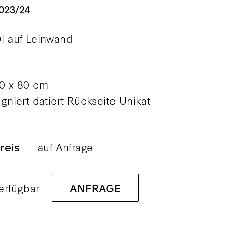
023/24
l auf Leinwand
0 x 80 cm
igniert datiert Rückseite Unikat
auf Anfrage
reis
erfügbar
ANFRAGE