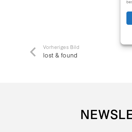
be
Vorheriges Bild
lost & found
NEWSL