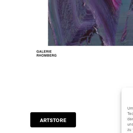
Um
Te
da
ARTSTORE
uns
zu