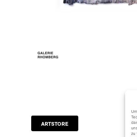
Um
Te
da
ARTSTORE
uns
zu