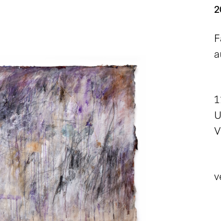
2
F
a
1
U
V
v