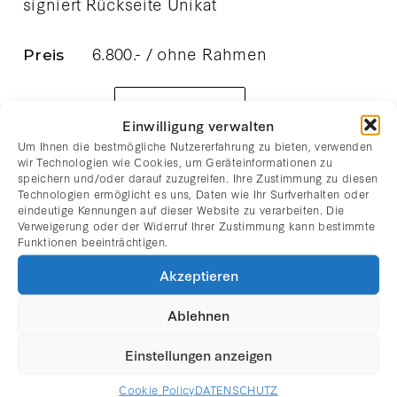
signiert Rückseite Unikat
6.800.- / ohne Rahmen
Preis
verfügbar
ANFRAGE
Einwilligung verwalten
Um Ihnen die bestmögliche Nutzererfahrung zu bieten, verwenden
wir Technologien wie Cookies, um Geräteinformationen zu
speichern und/oder darauf zuzugreifen. Ihre Zustimmung zu diesen
Technologien ermöglicht es uns, Daten wie Ihr Surfverhalten oder
ARTSTORE
eindeutige Kennungen auf dieser Website zu verarbeiten. Die
Verweigerung oder der Widerruf Ihrer Zustimmung kann bestimmte
Funktionen beeinträchtigen.
Akzeptieren
Vorheriges Bild
Nächstes Bild
Ablehnen
Einstellungen anzeigen
NEWSLETTER
Cookie Policy
DATENSCHUTZ