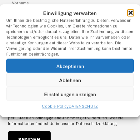
Einwilligung verwalten
Nachname
Um Ihnen die bestmögliche Nutzererfahrung zu bieten, verwenden
wir Technologien wie Cookies, um Geräteinformationen zu
speichern und/oder darauf zuzugreifen. Ihre Zustimmung zu diesen
Technologien ermöglicht es uns, Daten wie Ihr Surfverhalten oder
E-Mail Adresse:
eindeutige Kennungen auf dieser Website zu verarbeiten. Die
Verweigerung oder der Widerruf Ihrer Zustimmung kann bestimmte
Funktionen beeinträchtigen.
Ich habe die Datenschutzerklärung gelesen und stimme
Akzeptieren
dem Erhalt des Newsletters zu.
Hinweis zum Datenschutz:
Ablehnen
Ich stimme zu, dass meine angegebenen Daten zum Zweck des
Newsletter-Versands verarbeitet werden. Der Versand erfolgt
Einstellungen anzeigen
über den Anbieter
Mailchimp (Intuit Inc., USA)
. Meine Daten
werden ausschließlich für den Versand des Newsletters
Cookie Policy
DATENSCHUTZ
verwendet und nicht an Dritte weitergegeben. Ich kann meine
Einwilligung jederzeit über den Abmeldelink im Newsletter oder
per E-Mail an
office@galerie-rhomberg.at
widerrufen. Weitere
Informationen findest du in unserer
Datenschutzerklärung
.