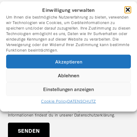
Einwilligung verwalten
Nachname
Um Ihnen die bestmögliche Nutzererfahrung zu bieten, verwenden
wir Technologien wie Cookies, um Geräteinformationen zu
speichern und/oder darauf zuzugreifen. Ihre Zustimmung zu diesen
E-Mail Adresse:
Technologien ermöglicht es uns, Daten wie Ihr Surfverhalten oder
eindeutige Kennungen auf dieser Website zu verarbeiten. Die
Verweigerung oder der Widerruf Ihrer Zustimmung kann bestimmte
Funktionen beeinträchtigen.
Ich habe die Datenschutzerklärung gelesen und stimme
dem Erhalt des Newsletters zu.
Akzeptieren
Hinweis zum Datenschutz:
Ablehnen
Ich stimme zu, dass meine angegebenen Daten zum Zweck des
Newsletter-Versands verarbeitet werden. Der Versand erfolgt
über den Anbieter
Mailchimp (Intuit Inc., USA)
. Meine Daten
Einstellungen anzeigen
werden ausschließlich für den Versand des Newsletters
verwendet und nicht an Dritte weitergegeben. Ich kann meine
Cookie Policy
DATENSCHUTZ
Einwilligung jederzeit über den Abmeldelink im Newsletter oder
per E-Mail an
office@galerie-rhomberg.at
widerrufen. Weitere
Informationen findest du in unserer
Datenschutzerklärung
.