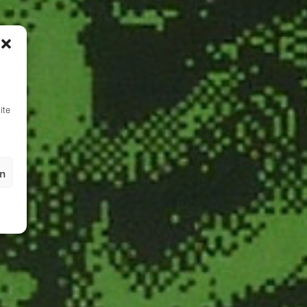
ite
en