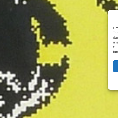
Um
Te
da
uns
zu
be