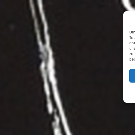
Um
Te
da
uns
zu
be