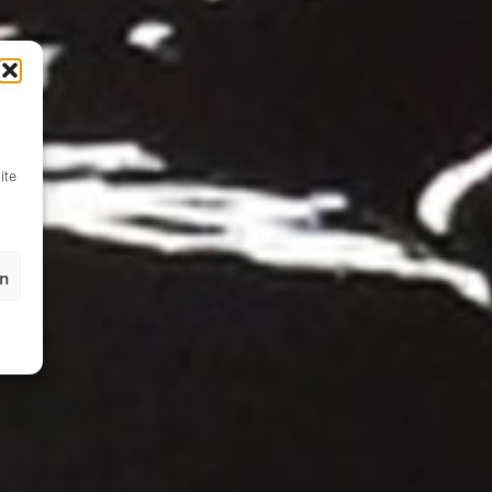
ite
en