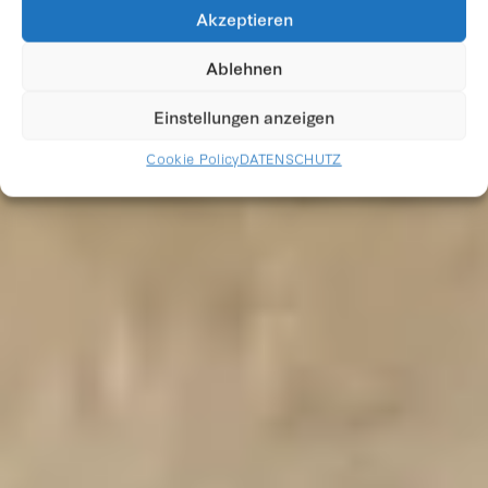
GÜNTER BRUS
Akzeptieren
Ablehnen
Einstellungen anzeigen
Cookie Policy
DATENSCHUTZ