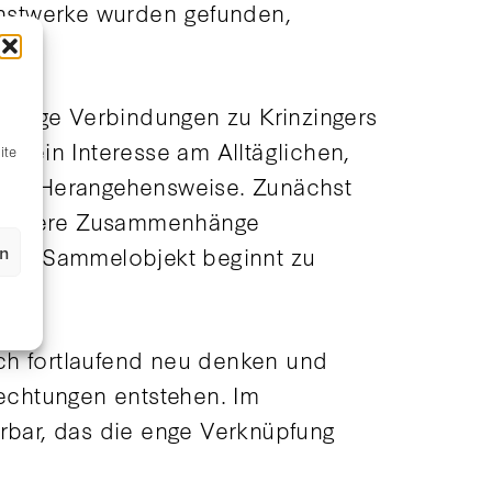
Kunstwerke wurden gefunden,
fältige Verbindungen zu Krinzingers
sein Interesse am Alltäglichen,
ite
einer Herangehensweise. Zunächst
. Weitere Zusammenhänge
k und Sammelobjekt beginnt zu
en
ch fortlaufend neu denken und
echtungen entstehen. Im
hrbar, das die enge Verknüpfung