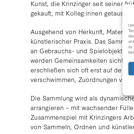
Kunst, die Krinzinger seit seiner 
gekauft, mit Kolleg:innen getausc
Um
Ausgehend von Herkunft, Materialit
Te
da
künstlerischer Praxis. Das Sammel
uns
zu
an Gebrauchs- und Spielobjekten s
be
werden Gemeinsamkeiten sichtbar 
erschließen sich oft erst auf den
verschwimmen, Zuordnungen versc
Die Sammlung wird als dynamisches
arrangieren – mit wachsender Fül
Zusammenspiel mit Krinzingers Arbe
von Sammeln, Ordnen und künstleri