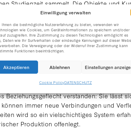
frühen Studienzeit sammelt. Die Objekte und 
ht oder waren Geschenke.
Einwilligung verwalten
 Ihnen die bestmögliche Nutzererfahrung zu bieten, verwenden wir
ät und formaler Verwandtschaft entstehen viel
chnologien wie Cookies, um Geräteinformationen zu speichern und/oder
rauf zuzugreifen. Ihre Zustimmung zu diesen Technologien ermöglicht es
n von Kunstwerken und Sammelobjekten macht 
, Daten wie Ihr Surfverhalten oder eindeutige Kennungen auf dieser Webs
 verarbeiten. Die Verweigerung oder der Widerruf Ihrer Zustimmung kann
ichtbar und verweist auf zentrale Aspekte s
stimmte Funktionen beeinträchtigen.
– Ähnliches wird mit Ähnlichem kombiniert
 zweiten Blick: Die Grenze zwischen Kunstwer
Akzeptieren
Ablehnen
Einstellungen anzeig
hieben sich.
Cookie Policy
DATENSCHUTZ
 Beziehungsgeflecht verstanden: Sie lässt si
le können immer neue Verbindungen und Verfl
iten wird so ein vielschichtiges System erfa
scher Produktion offenlegt.