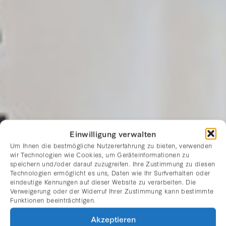
Einwilligung verwalten
Um Ihnen die bestmögliche Nutzererfahrung zu bieten, verwenden
wir Technologien wie Cookies, um Geräteinformationen zu
speichern und/oder darauf zuzugreifen. Ihre Zustimmung zu diesen
Technologien ermöglicht es uns, Daten wie Ihr Surfverhalten oder
eindeutige Kennungen auf dieser Website zu verarbeiten. Die
Verweigerung oder der Widerruf Ihrer Zustimmung kann bestimmte
Funktionen beeinträchtigen.
Akzeptieren
WESTERN MAGIC