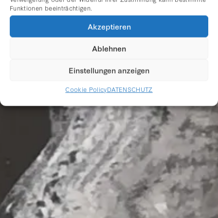
Funktionen beeinträchtigen.
VERMESSUNG DER
Akzeptieren
REALITÄT
Ablehnen
Einstellungen anzeigen
Cookie Policy
DATENSCHUTZ