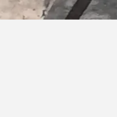
07/10/2017
–
04/11/2017
Vermessung der Realität
Galerie Rhomberg / Innsbruck
Clemens Rhomberg
Teil skizzenhaft, teils transparent und
geisterhaft scheinen die Figuren von
Clemens Kaletsch die gemalten Räume für
sich einzunehmen.
„… das was mich antreibt, ist der Mensch,
der Andere, das Gesamte, dieser ganze