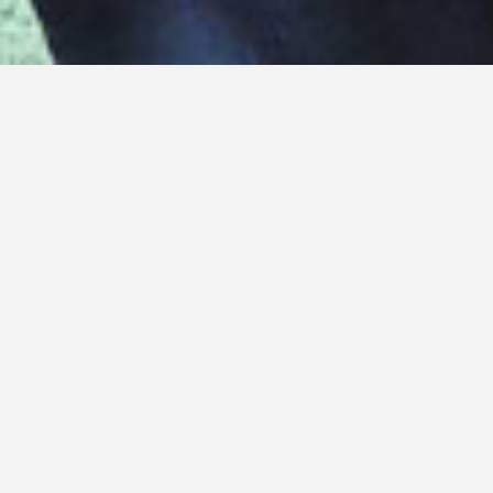
23/01/2020
–
29/05/2020
Unfathomable
Temptation
Galerie Rhomberg / Innsbruck
Clemens Rhomberg
Die Galerie Rhomberg zeigt die erste
Einzelausstellung des in Wien und London
arbeitenden Künstlers Clemens Ascher in
Tirol. Präsentiert werden großformatige
Fotografien sowie eine Installation und ein
Künstlerbuch.