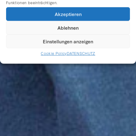
Funktionen beeinträchtigen.
UNFATHOMABLE
Akzeptieren
TEMPTATION
Ablehnen
Einstellungen anzeigen
Cookie Policy
DATENSCHUTZ