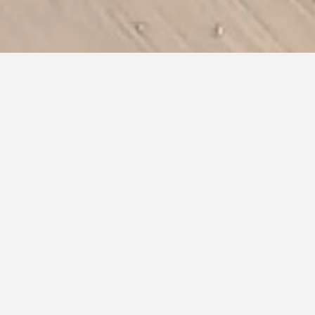
23/09/2022
–
29/11/2022
Schluderbacher Manfred
Country Club Kitzbühel
Clemens Rhomberg
Manfred Schluderbacher, geb. in Vorarlberg,
ein international angesehener Künstler, der
an der Akademie der Bildenden Künste in
Wien bei Arnulf Rainer und Markus
Prachensky studiert hat.
Die Werke von Manfred Schluderbacher