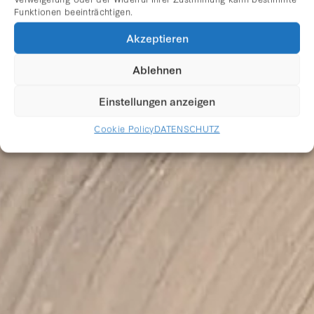
Funktionen beeinträchtigen.
MANFRED
Akzeptieren
SCHLUDERBACHER
2022
Ablehnen
Einstellungen anzeigen
Cookie Policy
DATENSCHUTZ