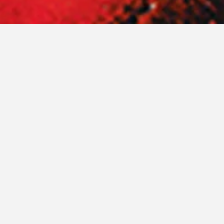
27/01/2014
–
14/03/2014
POPism
Galerie Rhomberg
Mit der Ausstellung „POPism“ des
weltberühmten Pop-Art-Künstlers Andy
Warhol, eröffnet die Galerie Rhomberg ein
weiteres spannendes Schaujahr. Gezeigt
werden, neben den bekannten
(Original)Siebdrucken, Collagen, Fotos,
Zeichnungen und Leinwandarbeiten des
Künstlers.