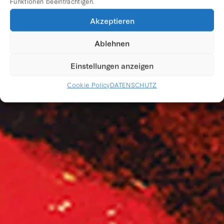
Funktionen beeinträchtigen.
Akzeptieren
POPISM
Ablehnen
Einstellungen anzeigen
Cookie Policy
DATENSCHUTZ