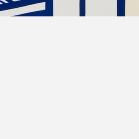
17/01/2016
–
12/03/2016
ORIGINALGRAFIK
Galerie Rhomberg / Innsbruck
Clemens Rhomberg
Roy Lichtenstein gilt neben Andy Warhol als
der bedeutendste Vertreter der Pop Art.
Das neue Ausstellungsjahr eröffnet die
Galerie Rhomberg mit einer dem
amerikanischen Künstler gewidmeten Schau,
welche vornehmlich Originalgrafiken aus
verschiedenen Schaffenszeiten Roy
Lichtensteins erstmals in Innsbruck