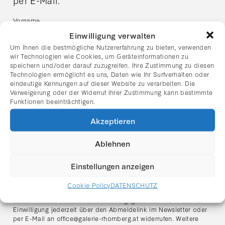
Vorname
Einwilligung verwalten
Um Ihnen die bestmögliche Nutzererfahrung zu bieten, verwenden
wir Technologien wie Cookies, um Geräteinformationen zu
Nachname
speichern und/oder darauf zuzugreifen. Ihre Zustimmung zu diesen
Technologien ermöglicht es uns, Daten wie Ihr Surfverhalten oder
eindeutige Kennungen auf dieser Website zu verarbeiten. Die
Verweigerung oder der Widerruf Ihrer Zustimmung kann bestimmte
E-Mail Adresse:
Funktionen beeinträchtigen.
Akzeptieren
Ich habe die Datenschutzerklärung gelesen und stimme
dem Erhalt des Newsletters zu.
Ablehnen
Hinweis zum Datenschutz:
Ich stimme zu, dass meine angegebenen Daten zum Zweck des
Einstellungen anzeigen
Newsletter-Versands verarbeitet werden. Der Versand erfolgt
über den Anbieter
Mailchimp (Intuit Inc., USA)
. Meine Daten
Cookie Policy
DATENSCHUTZ
werden ausschließlich für den Versand des Newsletters
verwendet und nicht an Dritte weitergegeben. Ich kann meine
Einwilligung jederzeit über den Abmeldelink im Newsletter oder
per E-Mail an
office@galerie-rhomberg.at
widerrufen. Weitere