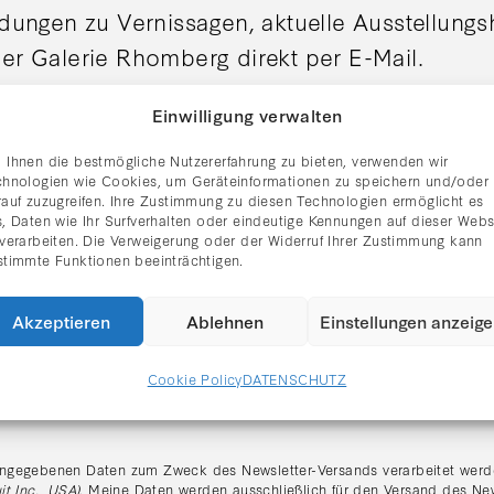
adungen zu Vernissagen, aktuelle Ausstellung
er Galerie Rhomberg direkt per E-Mail.
Einwilligung verwalten
 Ihnen die bestmögliche Nutzererfahrung zu bieten, verwenden wir
chnologien wie Cookies, um Geräteinformationen zu speichern und/oder
rauf zuzugreifen. Ihre Zustimmung zu diesen Technologien ermöglicht es
, Daten wie Ihr Surfverhalten oder eindeutige Kennungen auf dieser Webs
 verarbeiten. Die Verweigerung oder der Widerruf Ihrer Zustimmung kann
stimmte Funktionen beeinträchtigen.
Akzeptieren
Ablehnen
Einstellungen anzeig
Cookie Policy
DATENSCHUTZ
tzerklärung gelesen und stimme dem Erhalt des Newsletters zu.
:
ngegebenen Daten zum Zweck des Newsletter-Versands verarbeitet werde
it Inc., USA)
. Meine Daten werden ausschließlich für den Versand des Ne