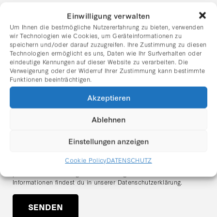
Einwilligung verwalten
Nachname
Um Ihnen die bestmögliche Nutzererfahrung zu bieten, verwenden
wir Technologien wie Cookies, um Geräteinformationen zu
speichern und/oder darauf zuzugreifen. Ihre Zustimmung zu diesen
E-Mail Adresse:
Technologien ermöglicht es uns, Daten wie Ihr Surfverhalten oder
eindeutige Kennungen auf dieser Website zu verarbeiten. Die
Verweigerung oder der Widerruf Ihrer Zustimmung kann bestimmte
Funktionen beeinträchtigen.
Ich habe die Datenschutzerklärung gelesen und stimme
dem Erhalt des Newsletters zu.
Akzeptieren
Hinweis zum Datenschutz:
Ablehnen
Ich stimme zu, dass meine angegebenen Daten zum Zweck des
Newsletter-Versands verarbeitet werden. Der Versand erfolgt
über den Anbieter
Mailchimp (Intuit Inc., USA)
. Meine Daten
Einstellungen anzeigen
werden ausschließlich für den Versand des Newsletters
verwendet und nicht an Dritte weitergegeben. Ich kann meine
Cookie Policy
DATENSCHUTZ
Einwilligung jederzeit über den Abmeldelink im Newsletter oder
per E-Mail an
office@galerie-rhomberg.at
widerrufen. Weitere
Informationen findest du in unserer
Datenschutzerklärung
.