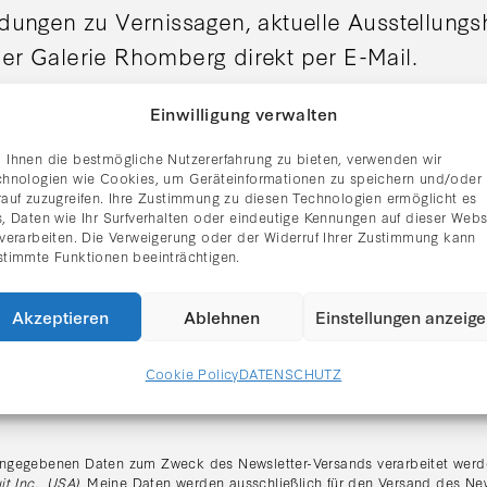
adungen zu Vernissagen, aktuelle Ausstellung
er Galerie Rhomberg direkt per E-Mail.
Einwilligung verwalten
 Ihnen die bestmögliche Nutzererfahrung zu bieten, verwenden wir
chnologien wie Cookies, um Geräteinformationen zu speichern und/oder
rauf zuzugreifen. Ihre Zustimmung zu diesen Technologien ermöglicht es
, Daten wie Ihr Surfverhalten oder eindeutige Kennungen auf dieser Webs
 verarbeiten. Die Verweigerung oder der Widerruf Ihrer Zustimmung kann
stimmte Funktionen beeinträchtigen.
Akzeptieren
Ablehnen
Einstellungen anzeig
Cookie Policy
DATENSCHUTZ
tzerklärung gelesen und stimme dem Erhalt des Newsletters zu.
:
ngegebenen Daten zum Zweck des Newsletter-Versands verarbeitet werde
it Inc., USA)
. Meine Daten werden ausschließlich für den Versand des Ne