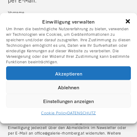
Vorname
Einwilligung verwalten
Um Ihnen die bestmögliche Nutzererfahrung zu bieten, verwenden
wir Technologien wie Cookies, um Geräteinformationen zu
Nachname
speichern und/oder darauf zuzugreifen. Ihre Zustimmung zu diesen
Technologien ermöglicht es uns, Daten wie Ihr Surfverhalten oder
eindeutige Kennungen auf dieser Website zu verarbeiten. Die
Verweigerung oder der Widerruf Ihrer Zustimmung kann bestimmte
E-Mail Adresse:
Funktionen beeinträchtigen.
Akzeptieren
Ich habe die Datenschutzerklärung gelesen und stimme
dem Erhalt des Newsletters zu.
Ablehnen
Hinweis zum Datenschutz:
Ich stimme zu, dass meine angegebenen Daten zum Zweck des
Einstellungen anzeigen
Newsletter-Versands verarbeitet werden. Der Versand erfolgt
über den Anbieter
Mailchimp (Intuit Inc., USA)
. Meine Daten
Cookie Policy
DATENSCHUTZ
werden ausschließlich für den Versand des Newsletters
verwendet und nicht an Dritte weitergegeben. Ich kann meine
Einwilligung jederzeit über den Abmeldelink im Newsletter oder
per E-Mail an
office@galerie-rhomberg.at
widerrufen. Weitere