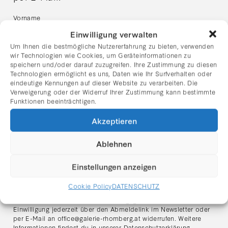
Vorname
Einwilligung verwalten
Um Ihnen die bestmögliche Nutzererfahrung zu bieten, verwenden
Nachname
wir Technologien wie Cookies, um Geräteinformationen zu
speichern und/oder darauf zuzugreifen. Ihre Zustimmung zu diesen
Technologien ermöglicht es uns, Daten wie Ihr Surfverhalten oder
eindeutige Kennungen auf dieser Website zu verarbeiten. Die
E-Mail Adresse:
Verweigerung oder der Widerruf Ihrer Zustimmung kann bestimmte
Funktionen beeinträchtigen.
Akzeptieren
Ich habe die Datenschutzerklärung gelesen und stimme
dem Erhalt des Newsletters zu.
Ablehnen
Hinweis zum Datenschutz:
Ich stimme zu, dass meine angegebenen Daten zum Zweck des
Einstellungen anzeigen
Newsletter-Versands verarbeitet werden. Der Versand erfolgt
über den Anbieter
Mailchimp (Intuit Inc., USA)
. Meine Daten
Cookie Policy
DATENSCHUTZ
werden ausschließlich für den Versand des Newsletters
verwendet und nicht an Dritte weitergegeben. Ich kann meine
Einwilligung jederzeit über den Abmeldelink im Newsletter oder
per E-Mail an
office@galerie-rhomberg.at
widerrufen. Weitere
Informationen findest du in unserer
Datenschutzerklärung
.