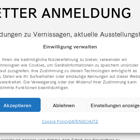
ETTER ANMELDUNG
adungen zu Vernissagen, aktuelle Ausstellung
er Galerie Rhomberg direkt per E-Mail.
Einwilligung verwalten
 Ihnen die bestmögliche Nutzererfahrung zu bieten, verwenden wir
chnologien wie Cookies, um Geräteinformationen zu speichern und/oder
rauf zuzugreifen. Ihre Zustimmung zu diesen Technologien ermöglicht es
, Daten wie Ihr Surfverhalten oder eindeutige Kennungen auf dieser Webs
 verarbeiten. Die Verweigerung oder der Widerruf Ihrer Zustimmung kann
stimmte Funktionen beeinträchtigen.
Akzeptieren
Ablehnen
Einstellungen anzeig
Cookie Policy
DATENSCHUTZ
tzerklärung gelesen und stimme dem Erhalt des Newsletters zu.