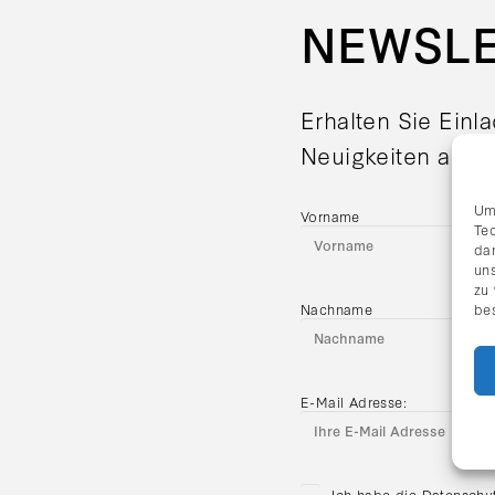
NEWSL
Erhalten Sie Einl
Neuigkeiten aus d
Um
Vorname
Te
da
uns
zu
Nachname
be
E-Mail Adresse:
Ich habe die Datenschu