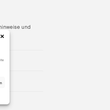
shinweise und
ite
en