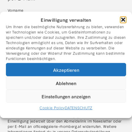
Vorname
Einwilligung verwalten
Um Ihnen die bestmögliche Nutzererfahrung zu bieten, verwenden
Nachname
wir Technologien wie Cookies, um Geräteinformationen zu
speichern und/oder darauf zuzugreifen. Ihre Zustimmung zu diesen
Technologien ermöglicht es uns, Daten wie Ihr Surfverhalten oder
eindeutige Kennungen auf dieser Website zu verarbeiten. Die
E-Mail Adresse:
Verweigerung oder der Widerruf Ihrer Zustimmung kann bestimmte
Funktionen beeinträchtigen.
Akzeptieren
Ich habe die Datenschutzerklärung gelesen und stimme
dem Erhalt des Newsletters zu.
Ablehnen
Hinweis zum Datenschutz:
Ich stimme zu, dass meine angegebenen Daten zum Zweck des
Einstellungen anzeigen
Newsletter-Versands verarbeitet werden. Der Versand erfolgt
über den Anbieter
Mailchimp (Intuit Inc., USA)
. Meine Daten
Cookie Policy
DATENSCHUTZ
werden ausschließlich für den Versand des Newsletters
verwendet und nicht an Dritte weitergegeben. Ich kann meine
Einwilligung jederzeit über den Abmeldelink im Newsletter oder
per E-Mail an
office@galerie-rhomberg.at
widerrufen. Weitere
Informationen findest du in unserer
Datenschutzerklärung
.