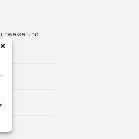
shinweise und
ite
en