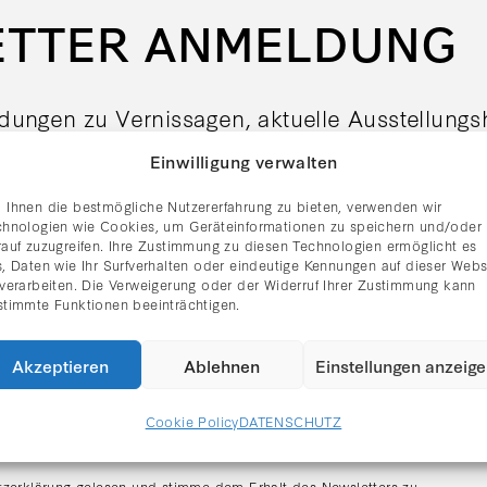
ETTER ANMELDUNG
adungen zu Vernissagen, aktuelle Ausstellung
er Galerie Rhomberg direkt per E-Mail.
Einwilligung verwalten
 Ihnen die bestmögliche Nutzererfahrung zu bieten, verwenden wir
chnologien wie Cookies, um Geräteinformationen zu speichern und/oder
rauf zuzugreifen. Ihre Zustimmung zu diesen Technologien ermöglicht es
, Daten wie Ihr Surfverhalten oder eindeutige Kennungen auf dieser Webs
 verarbeiten. Die Verweigerung oder der Widerruf Ihrer Zustimmung kann
stimmte Funktionen beeinträchtigen.
Akzeptieren
Ablehnen
Einstellungen anzeig
Cookie Policy
DATENSCHUTZ
tzerklärung gelesen und stimme dem Erhalt des Newsletters zu.