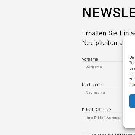
NEWSL
Erhalten Sie Einl
Neuigkeiten aus d
Um
Vorname
Te
da
uns
zu
Nachname
be
E-Mail Adresse:
Ich habe die Datenschu